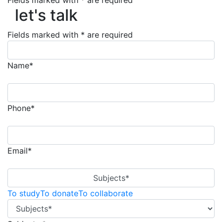
Fields marked with * are required
let's talk
let's talk
Fields marked with * are required
Name*
Phone*
Email*
Subjects*
To study
To donate
To collaborate