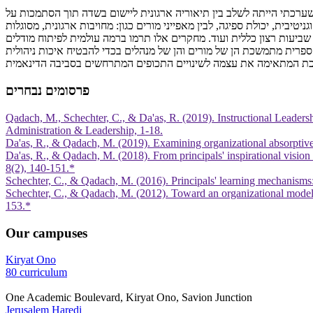
 שערכתי הייתה לשלב בין תיאוריה ארגונית ליישום בשדה תוך הסתמכות על
יבית, יכולת ספיגה, לבין מאפייני מורים כגון: מחויבות ארגונית, מסוגלות
, שביעות רצון כללית ועוד. מחקרים אלו תרמו ברמה עולמית לפיתוח מודלים
ספרית מתמשכת הן של מורים והן של מנהלים בכדי להבטיח איכות ניהולית
פרסומים נבחרים
Qadach, M., Schechter, C., & Da'as, R. (2019). Instructional Leader
Administration & Leadership, 1-18.
Da'as, R., & Qadach, M. (2019). Examining organizational absorptive c
Da'as, R., & Qadach, M. (2018). From principals' inspirational vision 
8(2), 140-151.*
Schechter, C., & Qadach, M. (2016). Principals' learning mechanisms
Schechter, C., & Qadach, M. (2012). Toward an organizational model 
153.*
Our campuses
Kiryat Ono
80 curriculum
One Academic Boulevard, Kiryat Ono, Savion Junction
Jerusalem Haredi