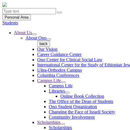
Personal Area
Students
About Us
About Ono
back
Our Vision
Career Guidance Center
Ono Center for Clinical Social Law
International Center for the Study of Ethiopian Je
Ultra-Orthodox Campus
Columbia Conferences
Campus Life
Campus Life
Libraries
Online Book Collection
The Office of the Dean of Students
Ono Student Organization
Changing the Face of Israeli Society
Community Involvement
Scholarships
Scholarships