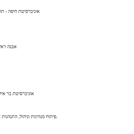
אוניברסיטת חיפה - תוא)
אבנה ראשה)
אוניברסיטת בר אילן)
פיתוח מנהיגות וניהול, התנהגות ארגונית, מחקר כמותי בארגונים, משא ומתן, קבלת החלטות, מחקר איכותני.