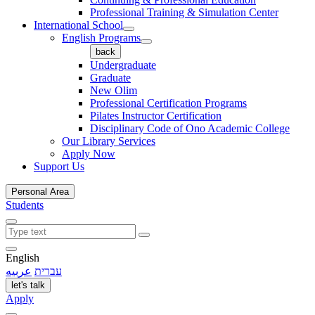
Professional Training & Simulation Center
International School
English Programs
back
Undergraduate
Graduate
New Olim
Professional Certification Programs
Pilates Instructor Certification
Disciplinary Code of Ono Academic College
Our Library Services
Apply Now
Support Us
Personal Area
Students
English
עברית
عربيه
let's talk
Apply