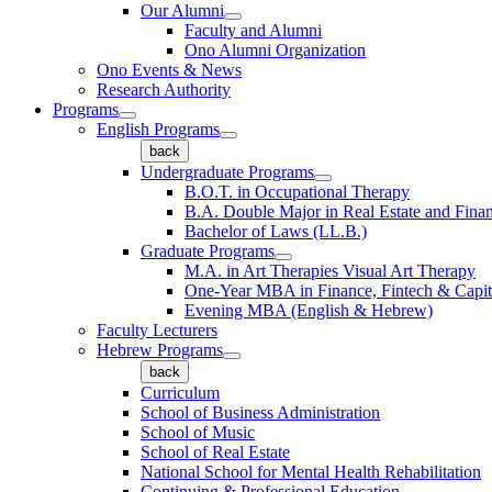
Our Alumni
Faculty and Alumni
Ono Alumni Organization
Ono Events & News
Research Authority
Programs
English Programs
back
Undergraduate Programs
B.O.T. in Occupational Therapy
B.A. Double Major in Real Estate and Fina
Bachelor of Laws (LL.B.)
Graduate Programs
M.A. in Art Therapies Visual Art Therapy
One-Year MBA in Finance, Fintech & Capit
Evening MBA (English & Hebrew)
Faculty Lecturers
Hebrew Programs
back
Curriculum
School of Business Administration
School of Music
School of Real Estate
National School for Mental Health Rehabilitation
Continuing & Professional Education