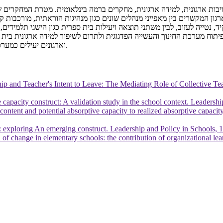
 מחויבות ארגונית, למידה ארגונית, מחקרים ברמה בינלאומית. מטרת המחקרים
המקשרים בין מאפייני מנהלים שונים כגון מנהיגות הוראתית, מורכבות קוגניט
, נטייה לעזוב, לבין משתני תוצאה ויעילות בית ספרית כגון הישגי תלמידים
תוח מערכת החינוך והעשייה הפדגוגית ולתרום לשיפור למידה ארגונית בית 
וארגונים יעילים כמערכת המתאימה את עצמה לשינויים התכופים המתרחשים בסביבה הדינאמית.
ship and Teacher's Intent to Leave: The Mediating Role of Collective 
apacity construct: A validation study in the school context. Leadershi
content and potential absorptive capacity to realized absorptive capaci
: exploring An emerging construct. Leadership and Policy in Schools, 
of change in elementary schools: the contribution of organizational le