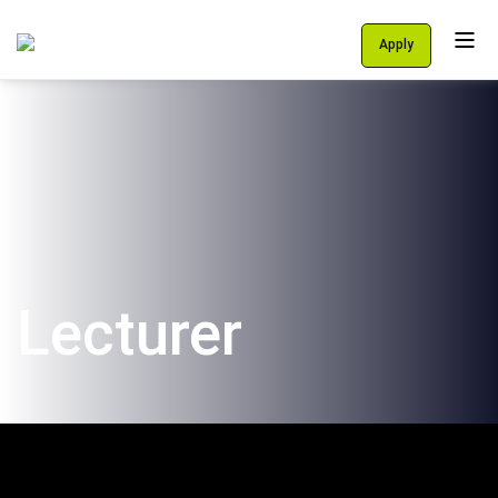
Apply
Personal Area
Students
About Us
Programs
International School
Lecturer
Support Us
English
עברית
let's talk