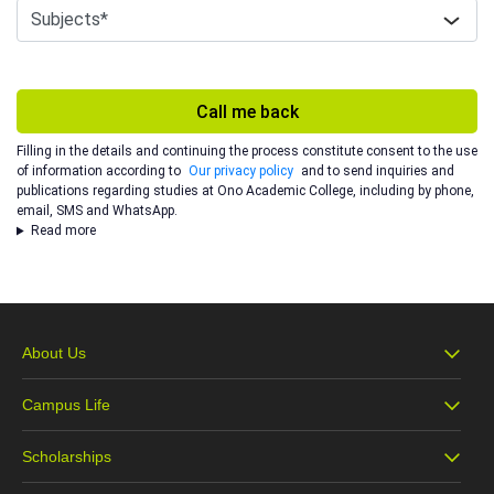
Call me back
Filling in the details and continuing the process constitute consent to the use
of information according to
Our privacy policy
and to send inquiries and
publications regarding studies at Ono Academic College, including by phone,
email, SMS and WhatsApp.
Read more
About Us
Campus Life
About Ono
Scholarships
Campus Life
Our Vision