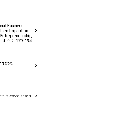
onal Business
 Their Impact on
Entrepreneurship,
t. 9, 2, 179-194
מסע הרילוקיישן – נסיעה לשליחות בתרבות זרה. רימונים.
המנהל הישראלי בעולם הגלובלי –– כרך שני מדינות אירופה. רימונים.