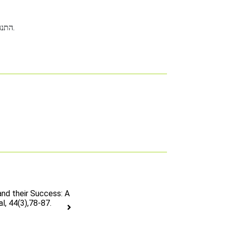
התנהגות ארגונית, ניהול בין לאומי, ניהול משאבי אנוש, דיאגנוזה ארגונית, אתיקה, תהליכי שיתוף עובדים, פיתוח מנהלים, מבוא לפסיכולוגיה.
nd their Success: A
l, 44(3),78-87.