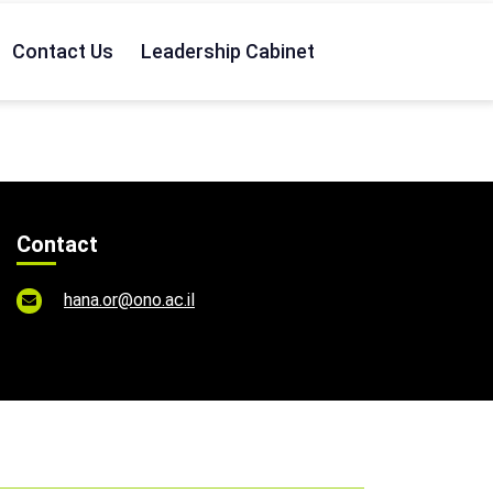
Contact Us
Leadership Cabinet
Contact
hana.or@ono.ac.il