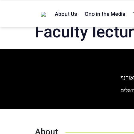
Home
/
Lecturers
/
ד”ר חנה אורנוי
About Us
Ono in the Media
Faculty lectu
ורנוי
ושלים
About