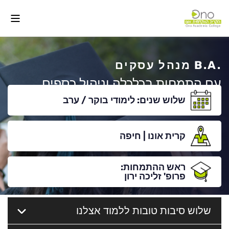
.B.A מנהל עסקים
עם התמחות בכלכלה וניהול כספים
שלוש שנים:
לימודי בוקר / ערב
לינקדאין
תוכניות לימוד ומסלולי התמחות
להרשמה
קרית אונו
|
חיפה
פייסבוק
המחקר בפקולטה
אינסטגרם
המרצים שלנו
ראש ההתמחות:
פרופ' זליכה ירון
יוטיוב
הבוגרים שלנו
שלוש סיבות טובות ללמוד אצלנו