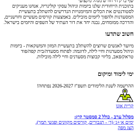
שף ברק חי חורש
מנהל מקצועי
בתוכנית הייחודית שלנו ביזמות וניהול עסקי קולינריה, אנחנו מעניקים
לסטודנטים את הכלים והמיומנויות הנדרשים להשתלב בתעשיית
המסעדנות ולהפוך ליזמים מובילים. באמצעות קורסים מעשיים וחדשניים,
והדרכה ממומחים, נבנה יחד את דור העתיד של השפים והיזמים בישראל.
חשוב שתדעו
מיועד לאנשים שרוצים להשתלב בתעשיית המזון והמשקאות - ביזמות
וניהול מסעדנות וחיי לילה, לדוגמה: לפתוח מסעדה/בית קפה/פוד
טראק/פאב, בליווי קבוצות מסעדנים וחיי לילה מובילות.
ימי לימוד ומיקום
ההרשמה לשנת הלימודים תשפ"ז 2026-2027 נפתחה!
קרית אונו
מסלול ערב - כולל 2 סמסטר קיץ:
ימים א׳+ג׳ (ד׳ - תגבורים, קורסים מקוונים ופגשי תמך).
הצג מפה