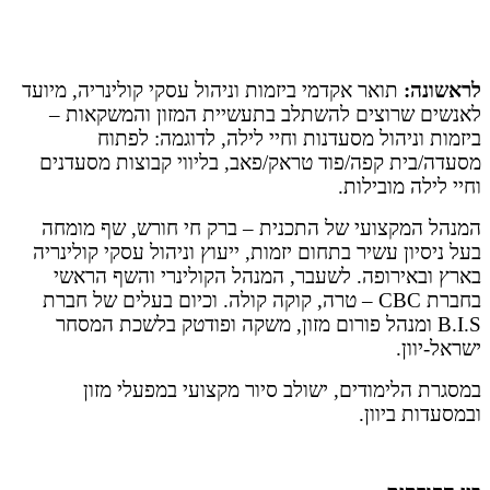
לראשונה
:
תואר אקדמי ביזמות וניהול עסקי קולינריה, מיועד
לאנשים שרוצים להשתלב בתעשיית המזון והמשקאות –
ביזמות וניהול מסעדנות וחיי לילה, לדוגמה: לפתוח
מסעדה/בית קפה/פוד טראק/פאב, בליווי קבוצות מסעדנים
וחיי לילה מובילות.
המנהל המקצועי של התכנית – ברק חי חורש, שף מומחה
בעל ניסיון עשיר בתחום יזמות, ייעוץ וניהול עסקי קולינריה
בארץ ובאירופה. לשעבר, המנהל הקולינרי והשף הראשי
בחברת CBC – טרה, קוקה קולה. וכיום בעלים של חברת
B.I.S ומנהל פורום מזון, משקה ופודטק בלשכת המסחר
ישראל-יוון.
במסגרת הלימודים, ישולב סיור מקצועי במפעלי מזון
ובמסעדות ביוון.