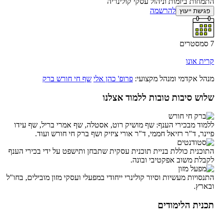
התמחות ביזמות וניהול עסקי קולינריה
להרשמה
פגישת ייעוץ
7 סמסטרים
קרית אונו
מנהל אקדמי ומנהל מקצועי:
פרופ' כהן אלי
שף חי חורש ברק
שלוש סיבות טובות ללמוד אצלנו
ללמוד מבכירי הענף: שף מושיק רוט, אסטלה, שף אמרי בריל, שף עידו
פיינר, ד"ר רזיאל חממי, ד"ר אורי ציזיק ושף ברק חי חורש ועוד.
התוכנית כוללת בניית תוכנית עסקית שתבחן ותישפט על ידי בכירי הענף
לקבלת משוב אפקטיבי ובונה.
התנסויות מעשיות וסיור קולינרי ייחודי במפעלי ועסקי מזון מובילים, בחו"ל
ובארץ.
תכנית הלימודים