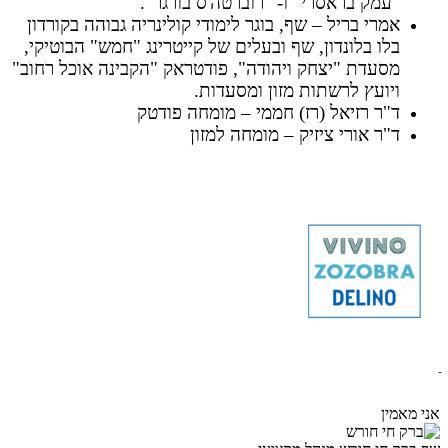
"עמק בראסרי" ו- "רוברטה'ס בורגר".
אמרי בריל – שף, בוגר לימודי קולינריה גבוהה בקורדון
בלו בלונדון, שף ובעלים של קייטרינג "חמש" הבוטיקי,
מסעדת "יצחק ויהודה", פודטראק "הקבינה אוכל רחוב"
ויועץ לרשתות מזון ומסעדות.
ד"ר רזיאל (רז) חממי – מומחה פודטק
ד"ר אורי ציזיק – מומחה למזון
אני מאמין