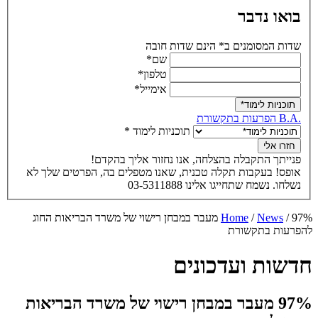
בואו נדבר
שדות המסומנים ב* הינם שדות חובה
שם*
טלפון*
אימייל*
תוכניות לימוד*
.B.A הפרעות בתקשורת
תוכניות לימוד *
חזרו אלי
פנייתך התקבלה בהצלחה, אנו נחזור אליך בהקדם!
אופס! בעקבות תקלה טכנית, שאנו מטפלים בה, הפרטים שלך לא
נשלחו. נשמח שתחייגו אלינו 03-5311888
/
News
/
Home
97% מעבר במבחן רישוי של משרד הבריאות החוג
להפרעות בתקשורת
חדשות ועדכונים
97% מעבר במבחן רישוי של משרד הבריאות