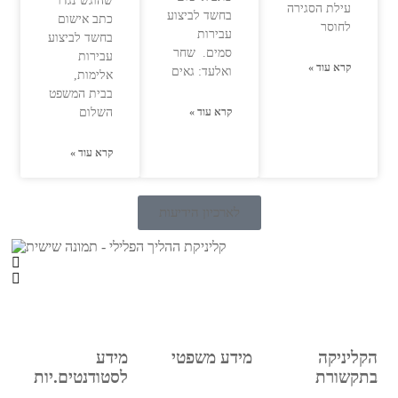
שהוגש נגדו
עילת הסגירה
בחשד לביצוע
כתב אישום
לחוסר
עבירות
בחשד לביצוע
סמים. שחר
עבירות
קרא עוד »
ואלעד: גאים
אלימות,
בבית המשפט
קרא עוד »
השלום
קרא עוד »
לארכיון הידיעות
הקליניקה
מידע משפטי
מידע
בתקשורת
לסטודנטים.יות