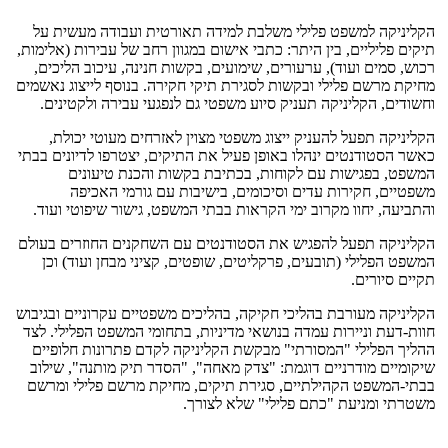
הקליניקה למשפט פלילי משלבת למידה תאורטית ועבודה מעשית על
תיקים פליליים, בין היתר: כתבי אישום במגוון רחב של עבירות (אלימות,
רכוש, סמים ועוד), ערעורים, שימועים, בקשות חנינה, עיכוב הליכים,
מחיקת מרשם פלילי ובקשות לסגירת תיקי חקירה. בנוסף לייצוג נאשמים
וחשודים, הקליניקה תעניק סיוע משפטי גם לנפגעי עבירה ולקטינים.
הקליניקה תפעל להעניק ייצוג משפטי מצוין לאזרחים מעוטי יכולת,
כאשר הסטודנטים ינהלו באופן פעיל את התיקים, יצטרפו לדיונים בבתי
המשפט, בפגישות עם לקוחות, בכתיבת בקשות והכנת טיעונים
משפטיים, חקירות עדים וסיכומים, בישיבות עם גורמי האכיפה
והתביעה, יחוו מקרוב ימי הקראות בבתי המשפט, גישור שיפוטי ועוד.
הקליניקה תפעל להפגיש את הסטודנטים עם השחקנים החוזרים בעולם
המשפט הפלילי (תובעים, פרקליטים, שופטים, קציני מבחן ועוד) וכן
תקיים סיורים.
הקליניקה מעורבת בהליכי חקיקה, בהליכים משפטיים עקרוניים ובגיבוש
חוות-דעת וניירות עמדה בנושאי מדיניות, בתחומי המשפט הפלילי. לצד
ההליך הפלילי "המסורתי" מבקשת הקליניקה לקדם פתרונות חלופיים
שיקומיים מודרניים דוגמת: "צדק מאחה", "הסדר תיק מותנה", שילוב
בבתי-המשפט הקהילתיים, סגירת תיקים, מחיקת מרשם פלילי ומרשם
משטרתי ומניעת "כתם פלילי" שלא לצורך.