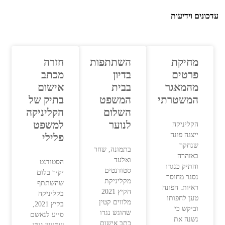
עדכונים וידיעות
מחיקת
השתתפות
חזרה
פרטים
בדיון
מכתב
מהמאגר
בבית
אישום
המשטרתי
המשפט
בתיק של
השלום
הקליניקה
לנוער
למשפט
הקליניקה
ייצגה פונה
פלילי
שנחקר
בתמונה, שחר
באזהרה
ואלעד
הסטודנט
והתיק כנגדו
סטודנטים
יקיר בלום
נסגר מחוסר
מקליניקת
שהשתתף
ראיות. הפונה
הקיץ 2021
בקליניקה
טען לחפותו
מלווים קטין
בקיץ 2021,
וביקש כי
שהוגש נגדו
סייע לנאשם
נשנה את
כתב אישום